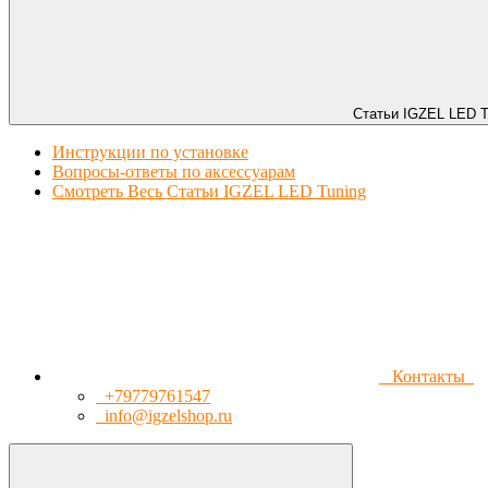
Статьи IGZEL LED T
Инструкции по установке
Вопросы-ответы по аксессуарам
Смотреть Весь Статьи IGZEL LED Tuning
Контакты
+79779761547
info@igzelshop.ru