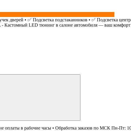
+79779761547
учек дверей • ✅ Подсветка подстаканников • ✅ Подсветка центр
L - Кастомный LED тюнинг в салоне автомобиля — ваш комфорт 
е оплаты в рабочие часы • Обработка заказов по МСК Пн-Пт: 10:3