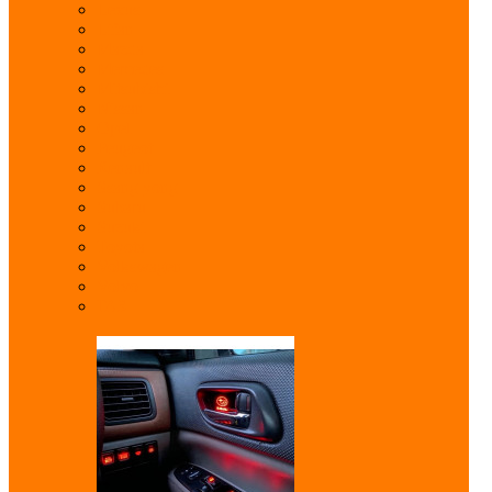
Lexus
Lifan
Mazda
Mercedes
Mitsubishi
Nissan
Opel
Peugeot
Renault
Ssang yong
Subaru
Suzuki
Toyota
Volkswagen
Volvo
ГАЗ