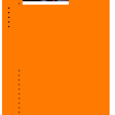
Подсветка подстаканников
Подсветка центральной консоли
Подсветка порогов
Подсветка ног
Повторитель поворотника
Chevrolet
Ford
Hyundai
KIA
Lada
Mitsubishi
Nissan
Toyota
ГАЗель
Универсальный дизайн