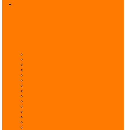
Подсветка ручек дверей
Audi
BMW
Chery
Chevrolet
Citroen
Daewoo
Datsun
Ford
Great Wall
Haval
Honda
Hyundai
INFINITI
KIA
LADA