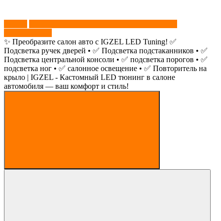
звонок
+79779761547
✨ Преобразите салон авто с IGZEL LED Tuning! ✅
Подсветка ручек дверей • ✅ Подсветка подстаканников • ✅
Подсветка центральной консоли • ✅ подсветка порогов • ✅
подсветка ног • ✅ салонное освещение • ✅ Повторитель на
крыло | IGZEL - Кастомный LED тюнинг в салоне
автомобиля — ваш комфорт и стиль!