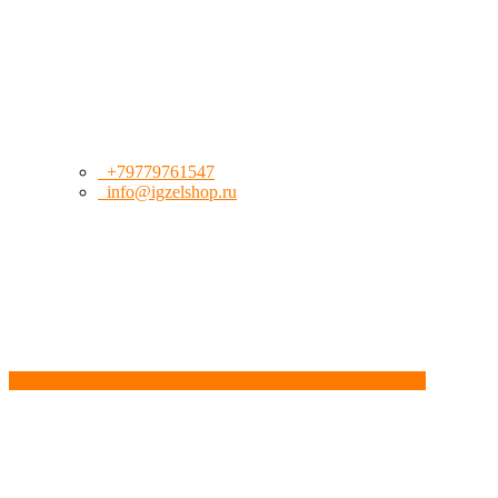
+79779761547
info@igzelshop.ru
Обратный