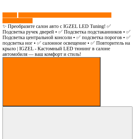
звонок
+79779761547
✨ Преобразите салон авто с IGZEL LED Tuning! ✅
Подсветка ручек дверей • ✅ Подсветка подстаканников • ✅
Подсветка центральной консоли • ✅ подсветка порогов • ✅
подсветка ног • ✅ салонное освещение • ✅ Повторитель на
крыло | IGZEL - Кастомный LED тюнинг в салоне
автомобиля — ваш комфорт и стиль!