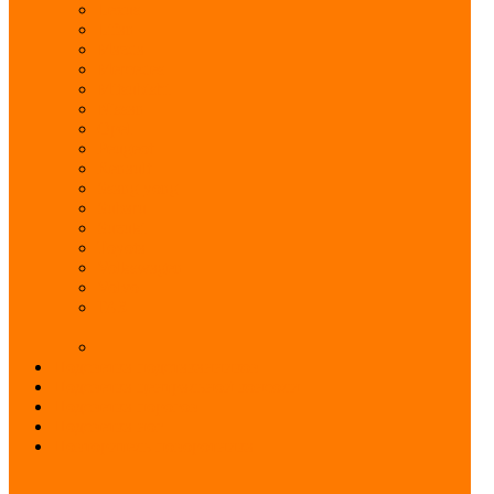
Lexus
Lifan
Mazda
Mercedes
Mitsubishi
Nissan
Opel
Peugeot
Renault
Ssang yong
Subaru
Suzuki
Toyota
Volkswagen
Volvo
ГАЗ
Подсветка подстаканников
Подсветка центральной консоли
Подсветка порогов
Подсветка ног
Повторитель поворотника