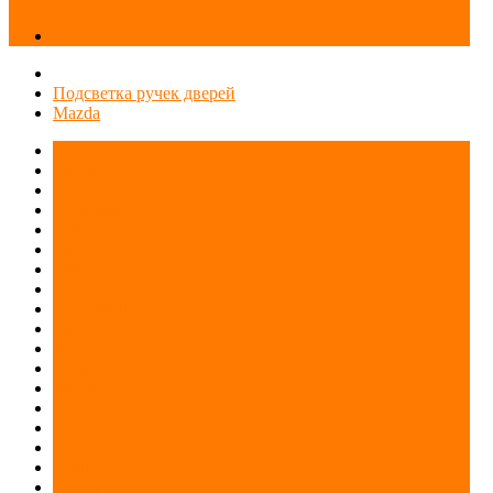
Подсветка ручек дверей
Mazda
Audi
BMW
Chery
Chevrolet
Citroen
Daewoo
Datsun
Ford
Great Wall
Haval
Honda
Hyundai
INFINITI
KIA
LADA
Lexus
Lifan
Mazda