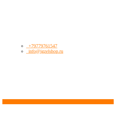
+79779761547
info@igzelshop.ru
Обратный