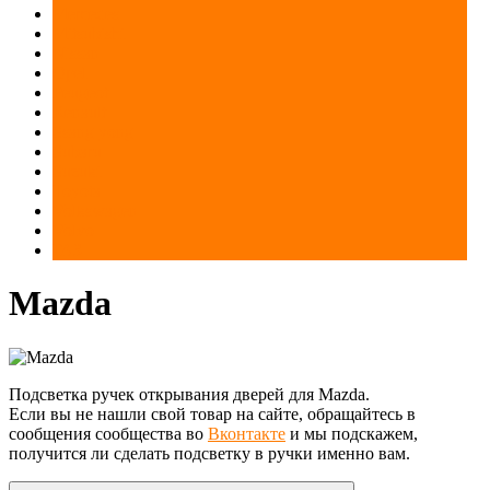
Mercedes
Mitsubishi
Nissan
Opel
Peugeot
Renault
Ssang yong
Subaru
Suzuki
Toyota
Volkswagen
Volvo
ГАЗ
Mazda
Подсветка ручек открывания дверей для Mazda.
Если вы не нашли свой товар на сайте, обращайтесь в
сообщения сообщества во
Вконтакте
и мы подскажем,
получится ли сделать подсветку в ручки именно вам.