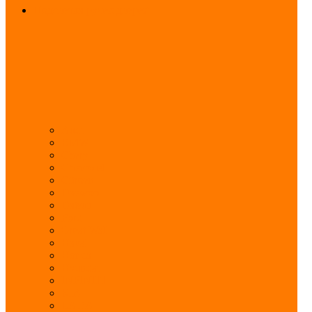
Подсветка ручек дверей
Audi
BMW
Chery
Chevrolet
Citroen
Daewoo
Datsun
Ford
Great Wall
Haval
Honda
Hyundai
INFINITI
KIA
LADA