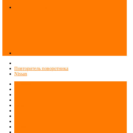
Доп. - Аксессуары
Повторитель поворотника
Nissan
Chevrolet
Ford
Hyundai
KIA
Lada
Mitsubishi
Nissan
Toyota
ГАЗель
Универсальный дизайн