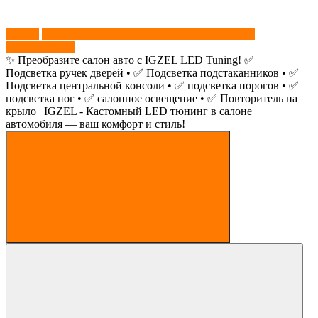
звонок
+79779761547
✨ Преобразите салон авто с IGZEL LED Tuning! ✅
Подсветка ручек дверей • ✅ Подсветка подстаканников • ✅
Подсветка центральной консоли • ✅ подсветка порогов • ✅
подсветка ног • ✅ салонное освещение • ✅ Повторитель на
крыло | IGZEL - Кастомный LED тюнинг в салоне
автомобиля — ваш комфорт и стиль!