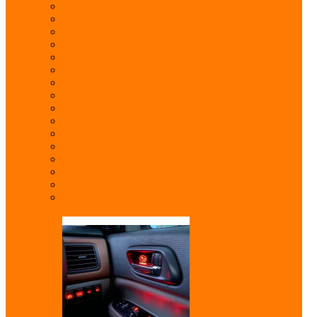
Lexus
Lifan
Mazda
Mercedes
Mitsubishi
Nissan
Opel
Peugeot
Renault
Ssang yong
Subaru
Suzuki
Toyota
Volkswagen
Volvo
ГАЗ