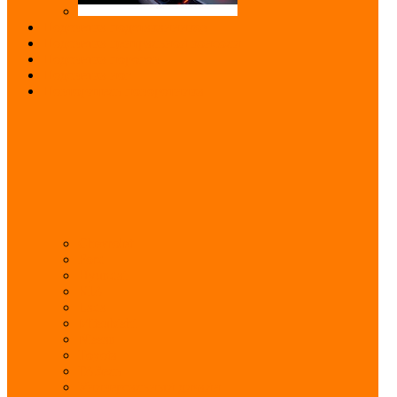
Подсветка подстаканников
Подсветка центральной консоли
Подсветка порогов
Подсветка ног
Повторитель поворотника
Chevrolet
Ford
Hyundai
KIA
Lada
Mitsubishi
Nissan
Toyota
ГАЗель
Универсальный дизайн