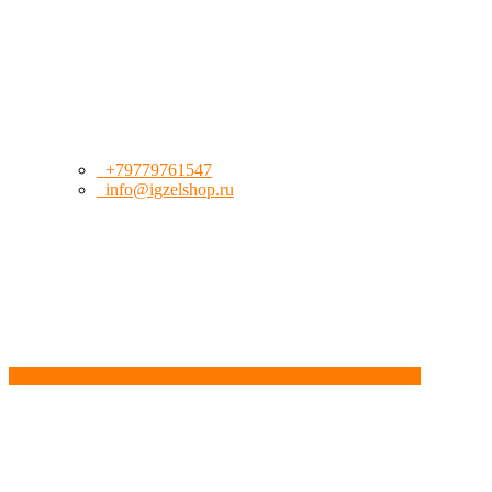
+79779761547
info@igzelshop.ru
Обратный