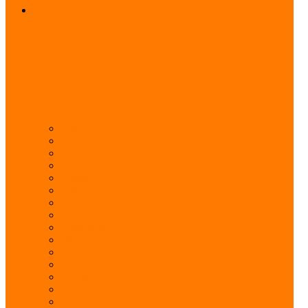
Подсветка ручек дверей
Audi
BMW
Chery
Chevrolet
Citroen
Daewoo
Datsun
Ford
Great Wall
Haval
Honda
Hyundai
INFINITI
KIA
LADA