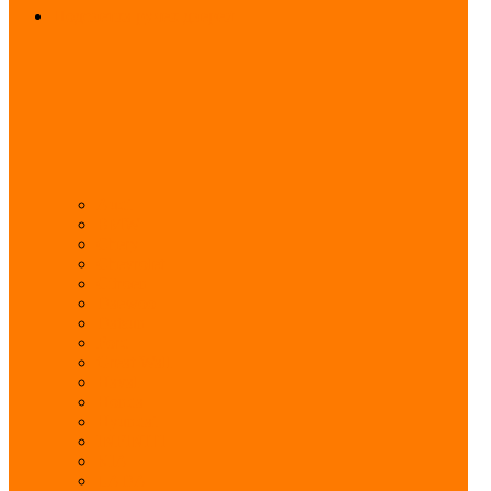
Подсветка ручек дверей
Audi
BMW
Chery
Chevrolet
Citroen
Daewoo
Datsun
Ford
Great Wall
Haval
Honda
Hyundai
INFINITI
KIA
LADA