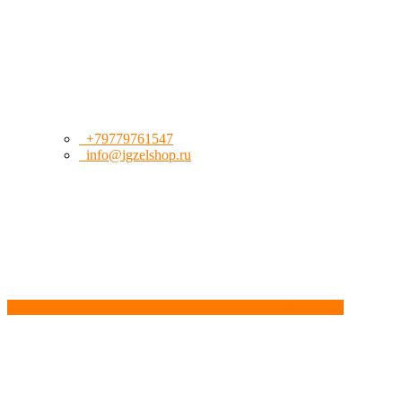
+79779761547
info@igzelshop.ru
Обратный