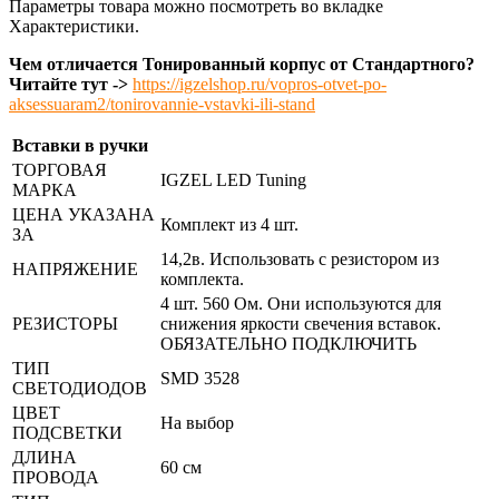
Параметры товара можно посмотреть во вкладке
Характеристики.
Чем отличается Тонированный корпус от Стандартного?
Читайте тут ->
https://igzelshop.ru/vopros-otvet-po-
aksessuaram2/tonirovannie-vstavki-ili-stand
Вставки в ручки
ТОРГОВАЯ
IGZEL LED Tuning
МАРКА
ЦЕНА УКАЗАНА
Комплект из 4 шт.
ЗА
14,2в. Использовать с резистором из
НАПРЯЖЕНИЕ
комплекта.
4 шт. 560 Ом. Они используются для
РЕЗИСТОРЫ
снижения яркости свечения вставок.
ОБЯЗАТЕЛЬНО ПОДКЛЮЧИТЬ
ТИП
SMD 3528
СВЕТОДИОДОВ
ЦВЕТ
На выбор
ПОДСВЕТКИ
ДЛИНА
60 см
ПРОВОДА