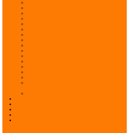
Lexus
Lifan
Mazda
Mercedes
Mitsubishi
Nissan
Opel
Peugeot
Renault
Ssang yong
Subaru
Suzuki
Toyota
Volkswagen
Volvo
ГАЗ
Подсветка подстаканников
Подсветка центральной консоли
Подсветка порогов
Подсветка ног
Повторитель поворотника