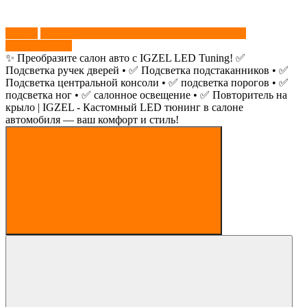
звонок
+79779761547
✨ Преобразите салон авто с IGZEL LED Tuning! ✅
Подсветка ручек дверей • ✅ Подсветка подстаканников • ✅
Подсветка центральной консоли • ✅ подсветка порогов • ✅
подсветка ног • ✅ салонное освещение • ✅ Повторитель на
крыло | IGZEL - Кастомный LED тюнинг в салоне
автомобиля — ваш комфорт и стиль!