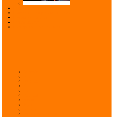
Подсветка подстаканников
Подсветка центральной консоли
Подсветка порогов
Подсветка ног
Повторитель поворотника
Chevrolet
Ford
Hyundai
KIA
Lada
Mitsubishi
Nissan
Toyota
ГАЗель
Универсальный дизайн