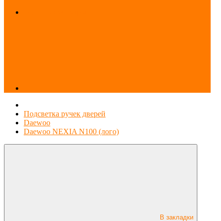
Доп. - Аксессуары
Подсветка ручек дверей
Daewoo
Daewoo NEXIA N100 (лого)
В закладки