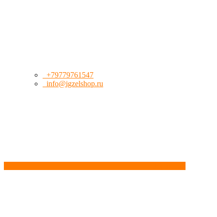
+79779761547
info@igzelshop.ru
Обратный