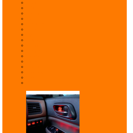
Lexus
Lifan
Mazda
Mercedes
Mitsubishi
Nissan
Opel
Peugeot
Renault
Ssang yong
Subaru
Suzuki
Toyota
Volkswagen
Volvo
ГАЗ