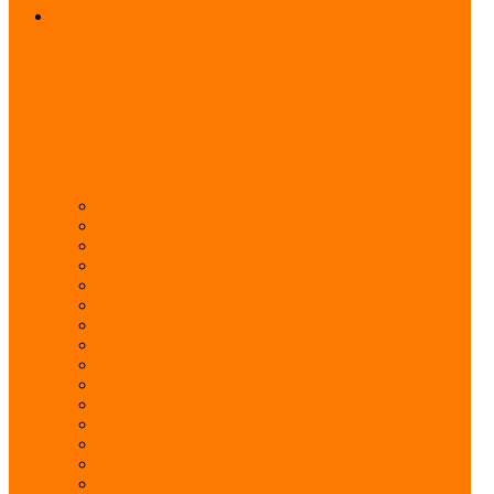
Подсветка ручек дверей
Audi
BMW
Chery
Chevrolet
Citroen
Daewoo
Datsun
Ford
Great Wall
Haval
Honda
Hyundai
INFINITI
KIA
LADA