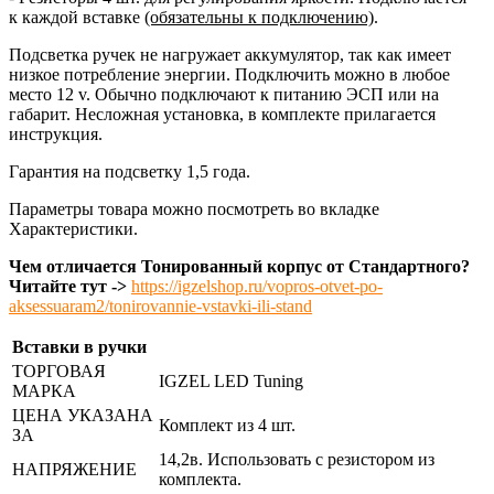
к каждой вставке
(обязательны к подключению)
.
Подсветка ручек не нагружает аккумулятор, так как имеет
низкое потребление энергии. Подключить можно в любое
место 12 v. Обычно подключают к питанию ЭСП или на
габарит. Несложная установка, в комплекте прилагается
инструкция.
Гарантия на подсветку 1,5 года.
Параметры товара можно посмотреть во вкладке
Характеристики.
Чем отличается Тонированный корпус от Стандартного?
Читайте тут ->
https://igzelshop.ru/vopros-otvet-po-
aksessuaram2/tonirovannie-vstavki-ili-stand
Вставки в ручки
ТОРГОВАЯ
IGZEL LED Tuning
МАРКА
ЦЕНА УКАЗАНА
Комплект из 4 шт.
ЗА
14,2в. Использовать с резистором из
НАПРЯЖЕНИЕ
комплекта.