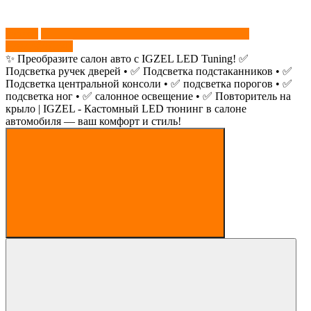
звонок
+79779761547
✨ Преобразите салон авто с IGZEL LED Tuning! ✅
Подсветка ручек дверей • ✅ Подсветка подстаканников • ✅
Подсветка центральной консоли • ✅ подсветка порогов • ✅
подсветка ног • ✅ салонное освещение • ✅ Повторитель на
крыло | IGZEL - Кастомный LED тюнинг в салоне
автомобиля — ваш комфорт и стиль!