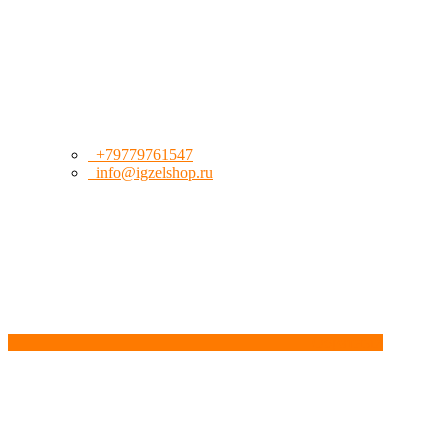
+79779761547
info@igzelshop.ru
Обратный