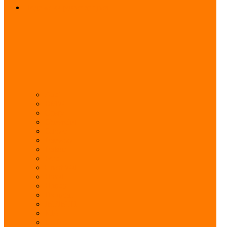
Подсветка ручек дверей
Audi
BMW
Chery
Chevrolet
Citroen
Daewoo
Datsun
Ford
Great Wall
Haval
Honda
Hyundai
INFINITI
KIA
LADA