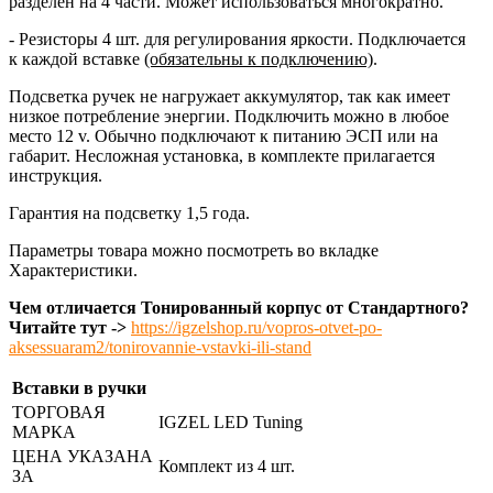
разделен на 4 части. Может использоваться многократно.
- Резисторы 4 шт. для регулирования яркости. Подключается
к каждой вставке
(обязательны к подключению)
.
Подсветка ручек не нагружает аккумулятор, так как имеет
низкое потребление энергии. Подключить можно в любое
место 12 v. Обычно подключают к питанию ЭСП или на
габарит. Несложная установка, в комплекте прилагается
инструкция.
Гарантия на подсветку 1,5 года.
Параметры товара можно посмотреть во вкладке
Характеристики.
Чем отличается Тонированный корпус от Стандартного?
Читайте тут ->
https://igzelshop.ru/vopros-otvet-po-
aksessuaram2/tonirovannie-vstavki-ili-stand
Вставки в ручки
ТОРГОВАЯ
IGZEL LED Tuning
МАРКА
ЦЕНА УКАЗАНА
Комплект из 4 шт.
ЗА