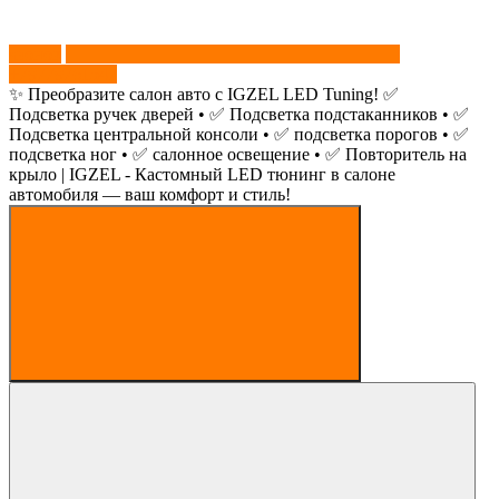
звонок
+79779761547
✨ Преобразите салон авто с IGZEL LED Tuning! ✅
Подсветка ручек дверей • ✅ Подсветка подстаканников • ✅
Подсветка центральной консоли • ✅ подсветка порогов • ✅
подсветка ног • ✅ салонное освещение • ✅ Повторитель на
крыло | IGZEL - Кастомный LED тюнинг в салоне
автомобиля — ваш комфорт и стиль!