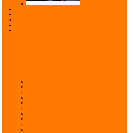
Подсветка подстаканников
Подсветка центральной консоли
Подсветка порогов
Подсветка ног
Повторитель поворотника
Chevrolet
Ford
Hyundai
KIA
Lada
Mitsubishi
Nissan
Toyota
ГАЗель
Универсальный дизайн