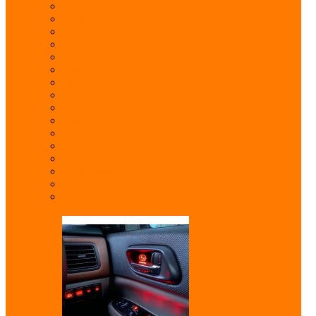
Lexus
Lifan
Mazda
Mercedes
Mitsubishi
Nissan
Opel
Peugeot
Renault
Ssang yong
Subaru
Suzuki
Toyota
Volkswagen
Volvo
ГАЗ